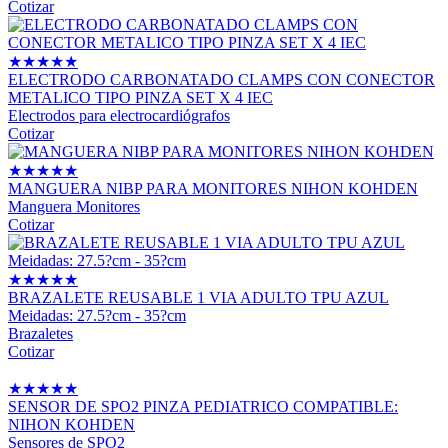
Cotizar
★
★
★
★
★
ELECTRODO CARBONATADO CLAMPS CON CONECTOR
METALICO TIPO PINZA SET X 4 IEC
Electrodos para electrocardiógrafos
Cotizar
★
★
★
★
★
MANGUERA NIBP PARA MONITORES NIHON KOHDEN
Manguera Monitores
Cotizar
★
★
★
★
★
BRAZALETE REUSABLE 1 VIA ADULTO TPU AZUL
Meidadas: 27.5?cm - 35?cm
Brazaletes
Cotizar
★
★
★
★
★
SENSOR DE SPO2 PINZA PEDIATRICO COMPATIBLE:
NIHON KOHDEN
Sensores de SPO2