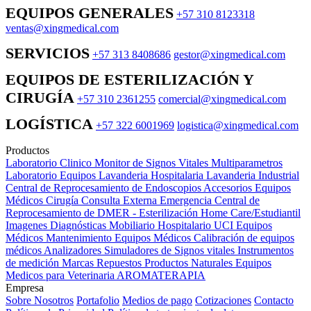
EQUIPOS GENERALES
+57 310 8123318
ventas@xingmedical.com
SERVICIOS
+57 313 8408686
gestor@xingmedical.com
EQUIPOS DE ESTERILIZACIÓN Y
CIRUGÍA
+57 310 2361255
comercial@xingmedical.com
LOGÍSTICA
+57 322 6001969
logistica@xingmedical.com
Productos
Laboratorio Clinico
Monitor de Signos Vitales Multiparametros
Laboratorio Equipos
Lavanderia Hospitalaria
Lavanderia Industrial
Central de Reprocesamiento de Endoscopios
Accesorios Equipos
Médicos
Cirugía
Consulta Externa
Emergencia
Central de
Reprocesamiento de DMER - Esterilización
Home Care/Estudiantil
Imagenes Diagnósticas
Mobiliario Hospitalario
UCI
Equipos
Médicos
Mantenimiento Equipos Médicos
Calibración de equipos
médicos
Analizadores
Simuladores de Signos vitales
Instrumentos
de medición
Marcas
Repuestos
Productos Naturales
Equipos
Medicos para Veterinaria
AROMATERAPIA
Empresa
Sobre Nosotros
Portafolio
Medios de pago
Cotizaciones
Contacto