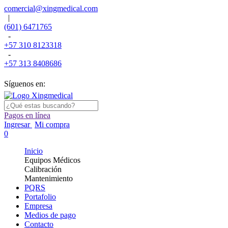
comercial@xingmedical.com
|
(601) 6471765
-
+57 310 8123318
-
+57 313 8408686
Síguenos en:
Pagos en línea
Ingresar
Mi compra
0
Inicio
Equipos Médicos
Calibración
Mantenimiento
PQRS
Portafolio
Empresa
Medios de pago
Contacto