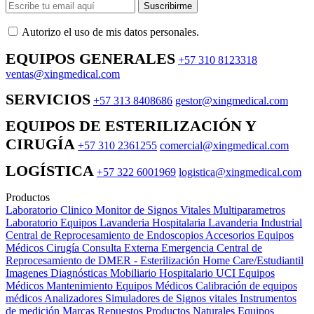
Suscribirme
Autorizo ​​el uso de mis datos personales.
EQUIPOS GENERALES
+57 310 8123318
ventas@xingmedical.com
SERVICIOS
+57 313 8408686
gestor@xingmedical.com
EQUIPOS DE ESTERILIZACIÓN Y
CIRUGÍA
+57 310 2361255
comercial@xingmedical.com
LOGÍSTICA
+57 322 6001969
logistica@xingmedical.com
Productos
Laboratorio Clinico
Monitor de Signos Vitales Multiparametros
Laboratorio Equipos
Lavanderia Hospitalaria
Lavanderia Industrial
Central de Reprocesamiento de Endoscopios
Accesorios Equipos
Médicos
Cirugía
Consulta Externa
Emergencia
Central de
Reprocesamiento de DMER - Esterilización
Home Care/Estudiantil
Imagenes Diagnósticas
Mobiliario Hospitalario
UCI
Equipos
Médicos
Mantenimiento Equipos Médicos
Calibración de equipos
médicos
Analizadores
Simuladores de Signos vitales
Instrumentos
de medición
Marcas
Repuestos
Productos Naturales
Equipos