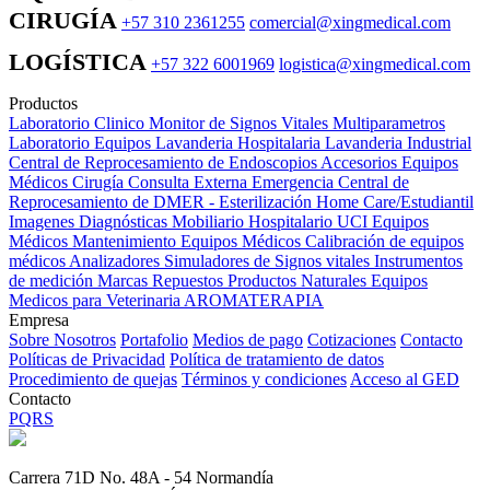
CIRUGÍA
+57 310 2361255
comercial@xingmedical.com
LOGÍSTICA
+57 322 6001969
logistica@xingmedical.com
Productos
Laboratorio Clinico
Monitor de Signos Vitales Multiparametros
Laboratorio Equipos
Lavanderia Hospitalaria
Lavanderia Industrial
Central de Reprocesamiento de Endoscopios
Accesorios Equipos
Médicos
Cirugía
Consulta Externa
Emergencia
Central de
Reprocesamiento de DMER - Esterilización
Home Care/Estudiantil
Imagenes Diagnósticas
Mobiliario Hospitalario
UCI
Equipos
Médicos
Mantenimiento Equipos Médicos
Calibración de equipos
médicos
Analizadores
Simuladores de Signos vitales
Instrumentos
de medición
Marcas
Repuestos
Productos Naturales
Equipos
Medicos para Veterinaria
AROMATERAPIA
Empresa
Sobre Nosotros
Portafolio
Medios de pago
Cotizaciones
Contacto
Políticas de Privacidad
Política de tratamiento de datos
Procedimiento de quejas
Términos y condiciones
Acceso al GED
Contacto
PQRS
Carrera 71D No. 48A - 54 Normandía