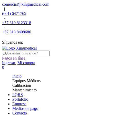
comercial@xingmedical.com
|
(601) 6471765
-
+57 310 8123318
-
+57 313 8408686
Síguenos en:
Pagos en línea
Ingresar
Mi compra
0
Inicio
Equipos Médicos
Calibración
Mantenimiento
PQRS
Portafolio
Empresa
Medios de pago
Contacto