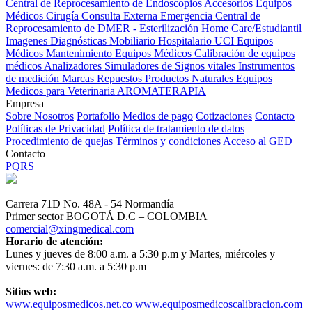
Central de Reprocesamiento de Endoscopios
Accesorios Equipos
Médicos
Cirugía
Consulta Externa
Emergencia
Central de
Reprocesamiento de DMER - Esterilización
Home Care/Estudiantil
Imagenes Diagnósticas
Mobiliario Hospitalario
UCI
Equipos
Médicos
Mantenimiento Equipos Médicos
Calibración de equipos
médicos
Analizadores
Simuladores de Signos vitales
Instrumentos
de medición
Marcas
Repuestos
Productos Naturales
Equipos
Medicos para Veterinaria
AROMATERAPIA
Empresa
Sobre Nosotros
Portafolio
Medios de pago
Cotizaciones
Contacto
Políticas de Privacidad
Política de tratamiento de datos
Procedimiento de quejas
Términos y condiciones
Acceso al GED
Contacto
PQRS
Carrera 71D No. 48A - 54 Normandía
Primer sector BOGOTÁ D.C – COLOMBIA
comercial@xingmedical.com
Horario de atención:
Lunes y jueves de 8:00 a.m. a 5:30 p.m y Martes, miércoles y
viernes: de 7:30 a.m. a 5:30 p.m
Sitios web:
www.equiposmedicos.net.co
www.equiposmedicoscalibracion.com