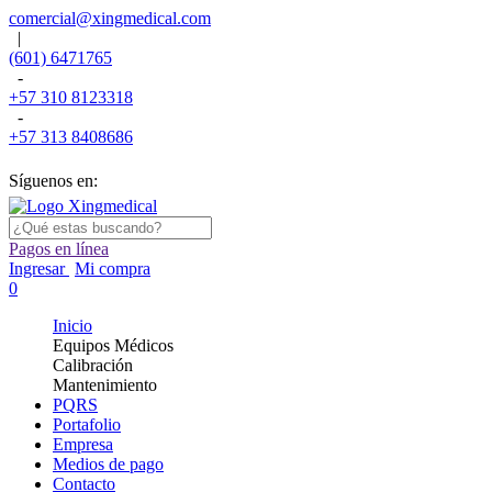
comercial@xingmedical.com
|
(601) 6471765
-
+57 310 8123318
-
+57 313 8408686
Síguenos en:
Pagos en línea
Ingresar
Mi compra
0
Inicio
Equipos Médicos
Calibración
Mantenimiento
PQRS
Portafolio
Empresa
Medios de pago
Contacto