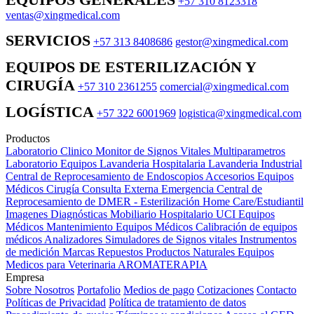
+57 310 8123318
ventas@xingmedical.com
SERVICIOS
+57 313 8408686
gestor@xingmedical.com
EQUIPOS DE ESTERILIZACIÓN Y
CIRUGÍA
+57 310 2361255
comercial@xingmedical.com
LOGÍSTICA
+57 322 6001969
logistica@xingmedical.com
Productos
Laboratorio Clinico
Monitor de Signos Vitales Multiparametros
Laboratorio Equipos
Lavanderia Hospitalaria
Lavanderia Industrial
Central de Reprocesamiento de Endoscopios
Accesorios Equipos
Médicos
Cirugía
Consulta Externa
Emergencia
Central de
Reprocesamiento de DMER - Esterilización
Home Care/Estudiantil
Imagenes Diagnósticas
Mobiliario Hospitalario
UCI
Equipos
Médicos
Mantenimiento Equipos Médicos
Calibración de equipos
médicos
Analizadores
Simuladores de Signos vitales
Instrumentos
de medición
Marcas
Repuestos
Productos Naturales
Equipos
Medicos para Veterinaria
AROMATERAPIA
Empresa
Sobre Nosotros
Portafolio
Medios de pago
Cotizaciones
Contacto
Políticas de Privacidad
Política de tratamiento de datos