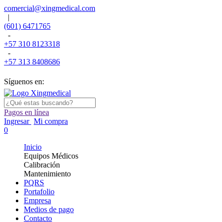
comercial@xingmedical.com
|
(601) 6471765
-
+57 310 8123318
-
+57 313 8408686
Síguenos en:
Pagos en línea
Ingresar
Mi compra
0
Inicio
Equipos Médicos
Calibración
Mantenimiento
PQRS
Portafolio
Empresa
Medios de pago
Contacto