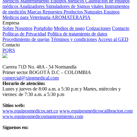
Médicos
Mantenimiento Equipos Médicos
Calibración de equipos
médicos
Analizadores
Simuladores de Signos vitales
Instrumentos
de medición
Marcas
Repuestos
Productos Naturales
Equipos
Medicos para Veterinaria
AROMATERAPIA
Empresa
Sobre Nosotros
Portafolio
Medios de pago
Cotizaciones
Contacto
Políticas de Privacidad
Política de tratamiento de datos
Procedimiento de quejas
Términos y condiciones
Acceso al GED
Contacto
PQRS
Carrera 71D No. 48A - 54 Normandía
Primer sector BOGOTÁ D.C – COLOMBIA
comercial@xingmedical.com
Horario de atención:
Lunes y jueves de 8:00 a.m. a 5:30 p.m y Martes, miércoles y
viernes: de 7:30 a.m. a 5:30 p.m
Sitios web:
www.equiposmedicos.net.co
www.equiposmedicoscalibracion.com
www.equiposmedicosmantenimiento.com
Síguenos en: