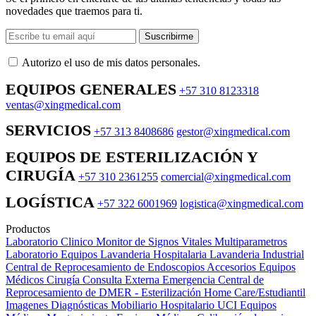
novedades que traemos para ti.
Suscribirme
Autorizo ​​el uso de mis datos personales.
EQUIPOS GENERALES
+57 310 8123318
ventas@xingmedical.com
SERVICIOS
+57 313 8408686
gestor@xingmedical.com
EQUIPOS DE ESTERILIZACIÓN Y
CIRUGÍA
+57 310 2361255
comercial@xingmedical.com
LOGÍSTICA
+57 322 6001969
logistica@xingmedical.com
Productos
Laboratorio Clinico
Monitor de Signos Vitales Multiparametros
Laboratorio Equipos
Lavanderia Hospitalaria
Lavanderia Industrial
Central de Reprocesamiento de Endoscopios
Accesorios Equipos
Médicos
Cirugía
Consulta Externa
Emergencia
Central de
Reprocesamiento de DMER - Esterilización
Home Care/Estudiantil
Imagenes Diagnósticas
Mobiliario Hospitalario
UCI
Equipos