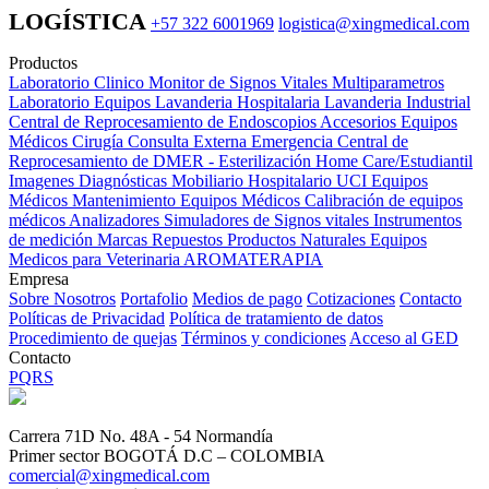
LOGÍSTICA
+57 322 6001969
logistica@xingmedical.com
Productos
Laboratorio Clinico
Monitor de Signos Vitales Multiparametros
Laboratorio Equipos
Lavanderia Hospitalaria
Lavanderia Industrial
Central de Reprocesamiento de Endoscopios
Accesorios Equipos
Médicos
Cirugía
Consulta Externa
Emergencia
Central de
Reprocesamiento de DMER - Esterilización
Home Care/Estudiantil
Imagenes Diagnósticas
Mobiliario Hospitalario
UCI
Equipos
Médicos
Mantenimiento Equipos Médicos
Calibración de equipos
médicos
Analizadores
Simuladores de Signos vitales
Instrumentos
de medición
Marcas
Repuestos
Productos Naturales
Equipos
Medicos para Veterinaria
AROMATERAPIA
Empresa
Sobre Nosotros
Portafolio
Medios de pago
Cotizaciones
Contacto
Políticas de Privacidad
Política de tratamiento de datos
Procedimiento de quejas
Términos y condiciones
Acceso al GED
Contacto
PQRS
Carrera 71D No. 48A - 54 Normandía
Primer sector BOGOTÁ D.C – COLOMBIA
comercial@xingmedical.com