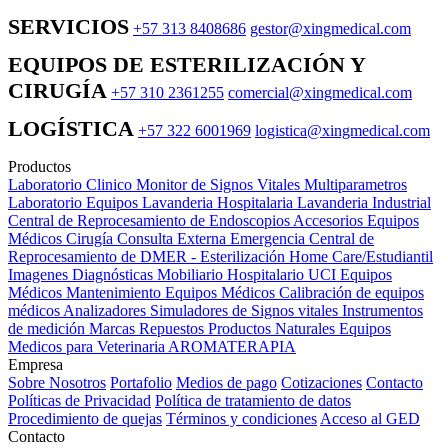
SERVICIOS
+57 313 8408686
gestor@xingmedical.com
EQUIPOS DE ESTERILIZACIÓN Y
CIRUGÍA
+57 310 2361255
comercial@xingmedical.com
LOGÍSTICA
+57 322 6001969
logistica@xingmedical.com
Productos
Laboratorio Clinico
Monitor de Signos Vitales Multiparametros
Laboratorio Equipos
Lavanderia Hospitalaria
Lavanderia Industrial
Central de Reprocesamiento de Endoscopios
Accesorios Equipos
Médicos
Cirugía
Consulta Externa
Emergencia
Central de
Reprocesamiento de DMER - Esterilización
Home Care/Estudiantil
Imagenes Diagnósticas
Mobiliario Hospitalario
UCI
Equipos
Médicos
Mantenimiento Equipos Médicos
Calibración de equipos
médicos
Analizadores
Simuladores de Signos vitales
Instrumentos
de medición
Marcas
Repuestos
Productos Naturales
Equipos
Medicos para Veterinaria
AROMATERAPIA
Empresa
Sobre Nosotros
Portafolio
Medios de pago
Cotizaciones
Contacto
Políticas de Privacidad
Política de tratamiento de datos
Procedimiento de quejas
Términos y condiciones
Acceso al GED
Contacto