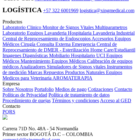
LOGÍSTICA
+57 322 6001969
logistica@xingmedical.com
Productos
Laboratorio Clinico
Monitor de Signos Vitales Multiparametros
Laboratorio Equipos
Lavanderia Hospitalaria
Lavanderia Industrial
Central de Reprocesamiento de Endoscopios
Accesorios Equipos
Médicos
Cirugía
Consulta Externa
Emergencia
Central de
Reprocesamiento de DMER - Esterilización
Home Care/Estudiantil
Imagenes Diagnósticas
Mobiliario Hospitalario
UCI
Equipos
Médicos
Mantenimiento Equipos Médicos
Calibración de equipos
médicos
Analizadores
Simuladores de Signos vitales
Instrumentos
de medición
Marcas
Repuestos
Productos Naturales
Equipos
Medicos para Veterinaria
AROMATERAPIA
Empresa
Sobre Nosotros
Portafolio
Medios de pago
Cotizaciones
Contacto
Políticas de Privacidad
Política de tratamiento de datos
Procedimiento de quejas
Términos y condiciones
Acceso al GED
Contacto
PQRS
Carrera 71D No. 48A - 54 Normandía
Primer sector BOGOTÁ D.C – COLOMBIA
comercial@xingmedical.com