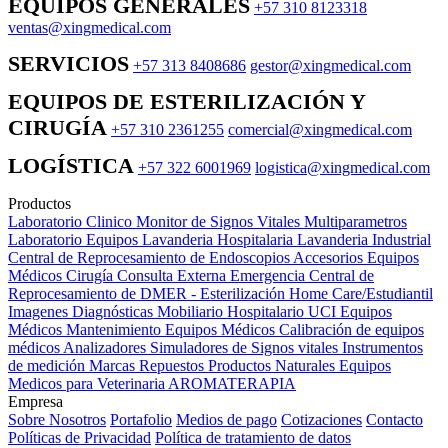
EQUIPOS GENERALES
+57 310 8123318
ventas@xingmedical.com
SERVICIOS
+57 313 8408686
gestor@xingmedical.com
EQUIPOS DE ESTERILIZACIÓN Y
CIRUGÍA
+57 310 2361255
comercial@xingmedical.com
LOGÍSTICA
+57 322 6001969
logistica@xingmedical.com
Productos
Laboratorio Clinico
Monitor de Signos Vitales Multiparametros
Laboratorio Equipos
Lavanderia Hospitalaria
Lavanderia Industrial
Central de Reprocesamiento de Endoscopios
Accesorios Equipos
Médicos
Cirugía
Consulta Externa
Emergencia
Central de
Reprocesamiento de DMER - Esterilización
Home Care/Estudiantil
Imagenes Diagnósticas
Mobiliario Hospitalario
UCI
Equipos
Médicos
Mantenimiento Equipos Médicos
Calibración de equipos
médicos
Analizadores
Simuladores de Signos vitales
Instrumentos
de medición
Marcas
Repuestos
Productos Naturales
Equipos
Medicos para Veterinaria
AROMATERAPIA
Empresa
Sobre Nosotros
Portafolio
Medios de pago
Cotizaciones
Contacto
Políticas de Privacidad
Política de tratamiento de datos